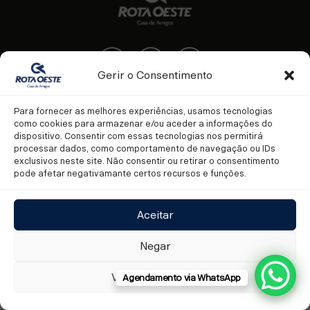
Facebook
Youtube
Instagram
Gerir o Consentimento
Para fornecer as melhores experiências, usamos tecnologias
como cookies para armazenar e/ou aceder a informações do
dispositivo. Consentir com essas tecnologias nos permitirá
processar dados, como comportamento de navegação ou IDs
LGPD
COOKIES
FALE CONOSCO
exclusivos neste site. Não consentir ou retirar o consentimento
pode afetar negativamante certos recursos e funções.
TRABALHE CONOSCO
POLÍTICAS DE COMPLIANCE
© Copyright Scania 2025. Todos os direitos reservados. Rota Oeste Veículos,
Aceitar
Avenida Ayrton Senna, Nº 497 BR 364 - KM 397 - Distrito Industrial, Cuiabá -
MT - Tel: (65) 3611-5000
Negar
Ver preferências
Agendamento via WhatsApp