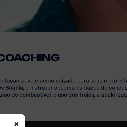
 coaching
entação ativa e personalizada para seus motorist
os
Scania
, o instrutor observa os dados de conduç
umo de combustível
, o
uso
dos
freios
, a
aceleraçã