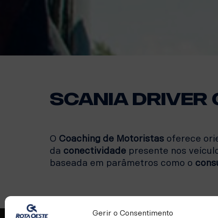
Scania driver
O
Coaching de Motoristas
oferece ori
da
conectividade
presente nos veícul
baseada em parâmetros como o
cons
Gerir o Consentimento