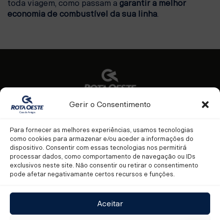
toda viagem, como passam a
garantir a melhor
economia de combustível da sua linha
.
Gerir o Consentimento
Facebook
Youtube
Instagram
Para fornecer as melhores experiências, usamos tecnologias
como cookies para armazenar e/ou aceder a informações do
dispositivo. Consentir com essas tecnologias nos permitirá
processar dados, como comportamento de navegação ou IDs
exclusivos neste site. Não consentir ou retirar o consentimento
pode afetar negativamante certos recursos e funções.
LGPD
COOKIES
FALE CONOSCO
Aceitar
TRABALHE CONOSCO
POLÍTICAS DE COMPLIANCE